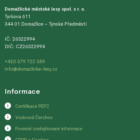
Domažlické městské lesy spol. s r. o.
Tyršova 611
344 01 Domažlice – Týnské Předměstí
IČ: 26322994
DIČ: CZ26322994
+420 379 722 389
info@domazlicke-lesy.cz
Informace
Certifikace PEFC
Vodovod Čerchov
Povinně zveřejňované informace
GDPR a Cookies