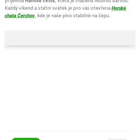
příjemná
, která je značena modrou barvou.
Hanova cesta
Každý víkend a státní svátek je pro vás otevřena
Horská
, kde je naše pivo stabilně na čepu.
chata Čerchov