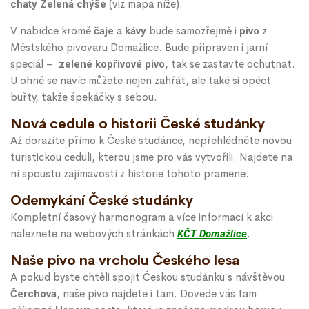
(viz mapa níže).
chaty Zelená chýše
V nabídce kromě
a
bude samozřejmě i
z
čaje
kávy
pivo
Městského pivovaru Domažlice. Bude připraven i jarní
speciál –
, tak se zastavte ochutnat.
zelené kopřivové pivo
U ohně se navíc můžete nejen zahřát, ale také si opéct
buřty, takže špekáčky s sebou.
Nová cedule o historii České studánky
Až dorazíte přímo k České studánce, nepřehlédněte novou
turistickou ceduli, kterou jsme pro vás vytvořili. Najdete na
ní spoustu zajímavostí z historie tohoto pramene.
Odemykání České studánky
Kompletní časový harmonogram a více informací k akci
naleznete na webových stránkách
.
KČT Domažlice
Naše pivo na vrcholu Českého lesa
A pokud byste chtěli spojit Českou studánku s návštěvou
, naše pivo najdete i tam. Dovede vás tam
Čerchova