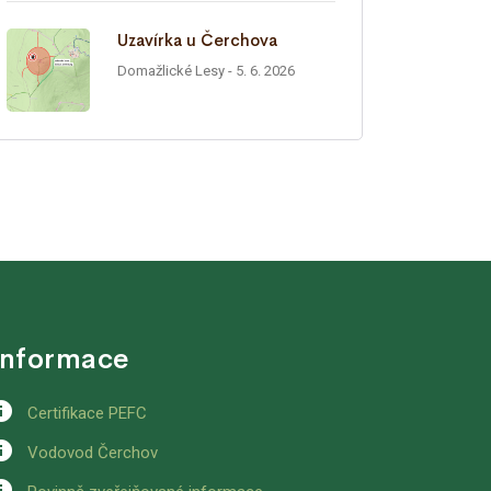
Uzavírka u Čerchova
Domažlické Lesy
- 5. 6. 2026
Informace
Certifikace PEFC
Vodovod Čerchov