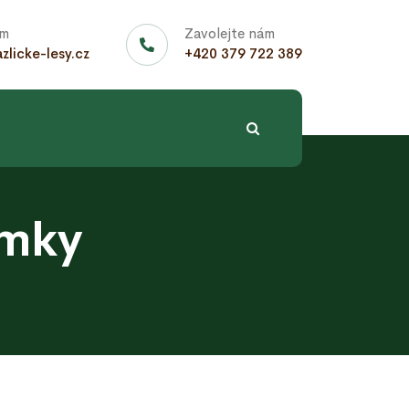
ám
Zavolejte nám
licke-lesy.cz
+420 379 722 389
omky