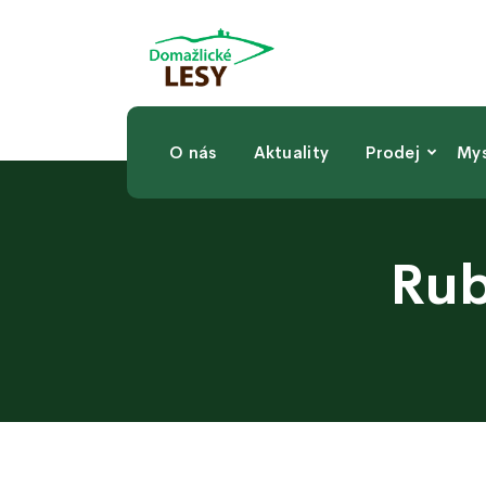
O nás
Aktuality
Prodej
Mys
Rub