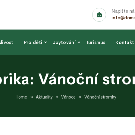
Napište n
info@domaz
livost
Pro děti
Ubytování
Turismus
Kontakt
rika:
Vánoční str
Home
Aktuality
Vánoce
Vánoční stromky