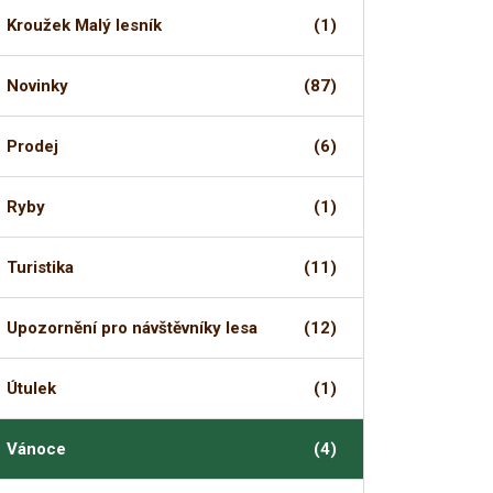
Kroužek Malý lesník
(1)
Novinky
(87)
Prodej
(6)
Ryby
(1)
Turistika
(11)
Upozornění pro návštěvníky lesa
(12)
Útulek
(1)
Vánoce
(4)